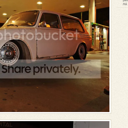
pas
Há 