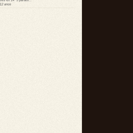
sés en 14" 3 parties...
12 anos