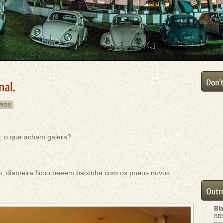
RIOS
, o que acham galera?
o, dianteira ficou beeem baixinha com os pneus novos.
Bl
BB