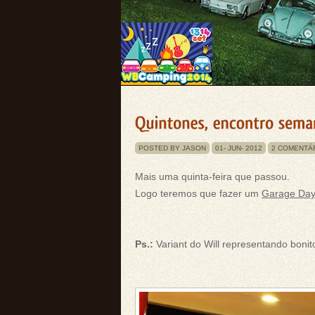
POSTED BY JASON
01-
JUN-
2012
2 COMENTÁ
Mais uma quinta-feira que passou.
Logo teremos que fazer um
Garage Day
Ps.:
Variant do Will representando bonit