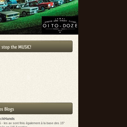
ackHands
S
-
les av sont finis également à la base des 15"