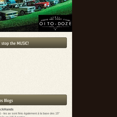
ackHands
S
-
les av sont finis également à la base des 15"