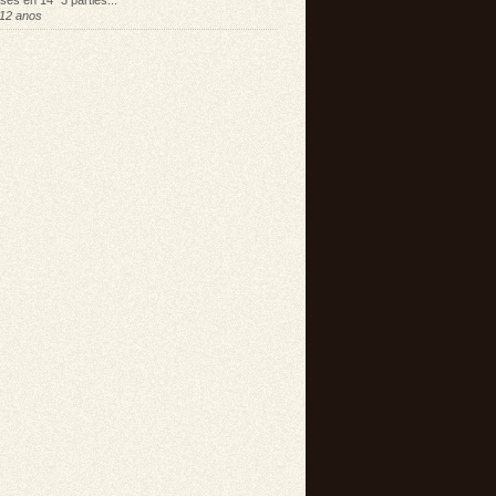
sés en 14" 3 parties...
12 anos