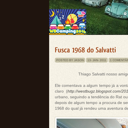
POSTED BY JASON
13-
JAN-
2011
1 COMENTÁ
Thiago Salvatti nosso amig
Ele comentava a algum tempo já a vont
claro (
http://westbugz.blogspot.com/201
urbano, seguindo a tendência do Rat ou
depois de algum tempo a procura de se
1968 do qual já rendeu uma aventura d