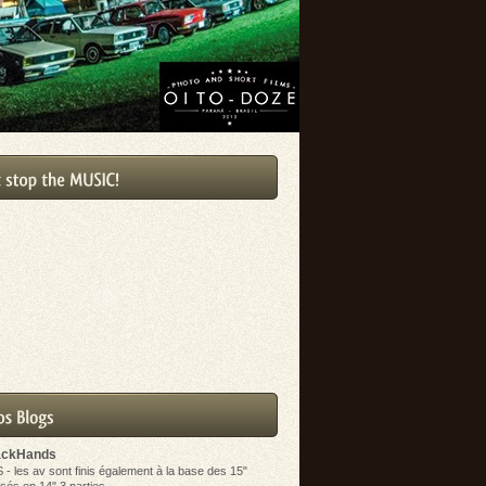
ackHands
S
-
les av sont finis également à la base des 15"