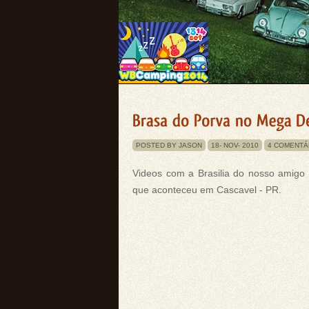
POSTED BY JASON
18-
NOV-
2010
4 COMENTÁ
Videos com a Brasilia do nosso amigo
que aconteceu em Cascavel - PR.