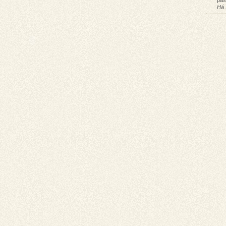
pas
Há 