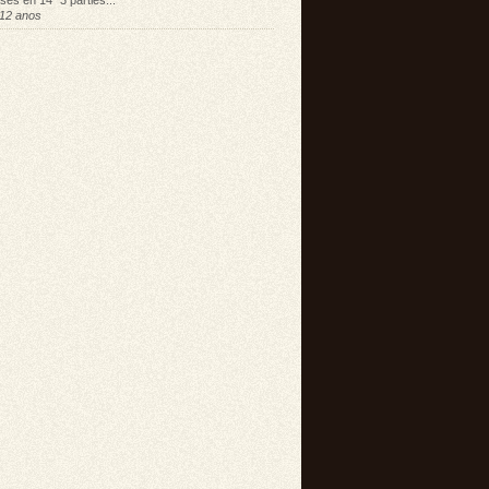
sés en 14" 3 parties...
12 anos