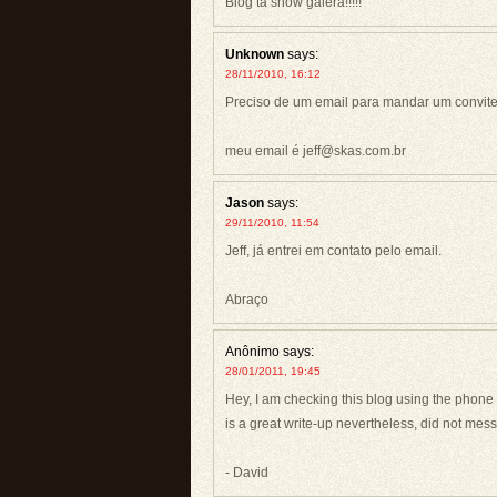
Blog tá show galera!!!!!
Unknown
says:
28/11/2010, 16:12
Preciso de um email para mandar um convite
meu email é jeff@skas.com.br
Jason
says:
29/11/2010, 11:54
Jeff, já entrei em contato pelo email.
Abraço
Anônimo
says:
28/01/2011, 19:45
Hey, I am checking this blog using the phone 
is a great write-up nevertheless, did not mess
- David