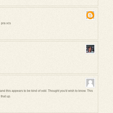
 pra vcs
and this appears to be kind of odd. Thought you'd wish to know. This
 that up.