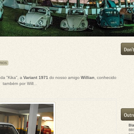
RIOS
da "Kika", a
Variant 1971
do nosso amigo
Willian
, conhecido
também por Will
...
Bl
BB