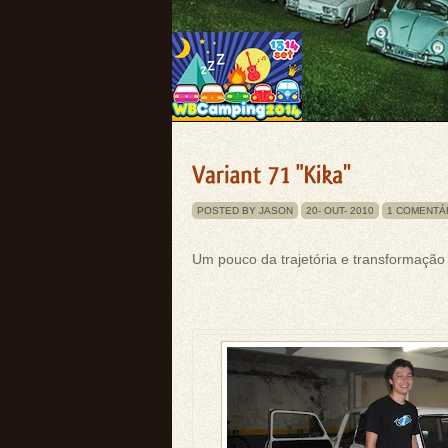
POSTED BY JASON
20-
OUT-
2010
1 COMENTÁ
Um pouco da trajetória e transformação 