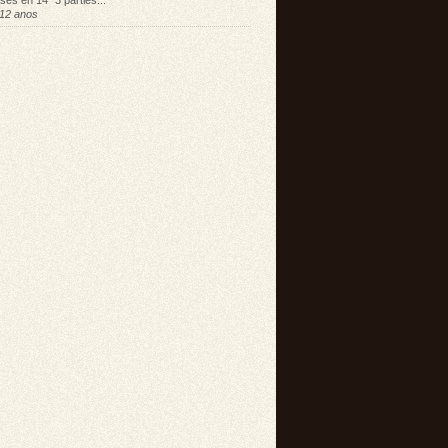
sés en 14" 3 parties...
12 anos