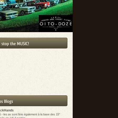
ackHands
S
-
les av sont finis également à la base des 15"