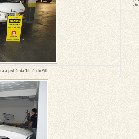
pas
Há 
 da aquisição da "Kika" pelo Will