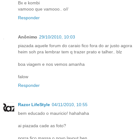
Bx e kombi
vamooo que vamooo.. o//
Responder
Anônimo
29/10/2010, 10:03
piazada aquele forum do caraio fico fora do ar justo agora
heim soh pra lembrar tem q trazer prato e talher.. blz
boa viagem e nos vemos amanha
falow
Responder
Razor LifeStyle
04/11/2010, 10:55
bem educado o mauricio! hahahaha
ai piazada cade as foto?
porra fico massa o novo layout hen..