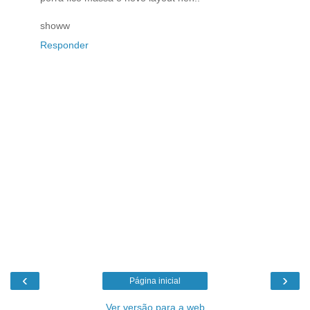
showw
Responder
‹
›
Página inicial
Ver versão para a web