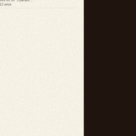
sés en 14" 3 parties...
12 anos