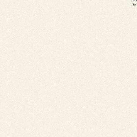
pas
Há 