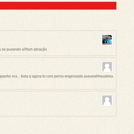
a se puxando aí!!!um abração
panho vcs... foda q agora to com perna engessada aueueahheuahea