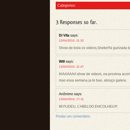
Categories:
Di Vila
says:
13/04/2010, 11:32
Show de bola os videos,Sneke!!!a gurizada t
Will
says:
13/04/2010, 11:47
IHAAAAAA show de videos, na proxima acom
mas essa semana ja to bao, abraço galera.
Anônimo
says:
13/04/2010, 17:11
IIII FUDEU, CABELOO ENCOLHEU!!!
Postar um comentário