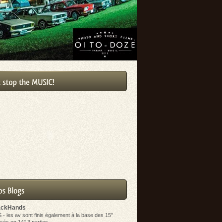
ackHands
S
-
les av sont finis également à la base des 15"