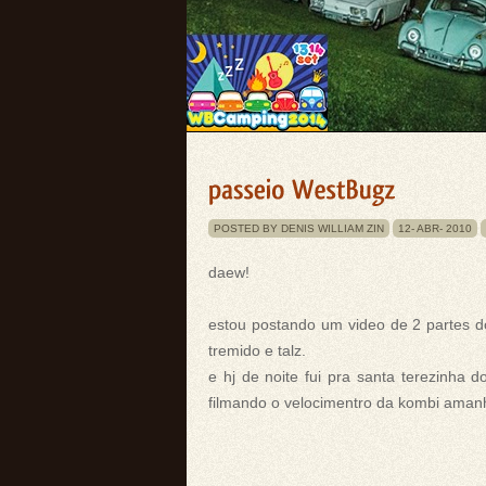
POSTED BY DENIS WILLIAM ZIN
12-
ABR-
2010
daew!
estou postando um video de 2 partes 
tremido e talz.
e hj de noite fui pra santa terezinha 
filmando o velocimentro da kombi aman