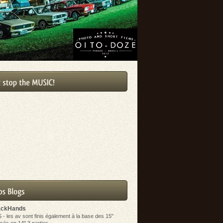
ackHands
S
-
les av sont finis également à la base des 15"