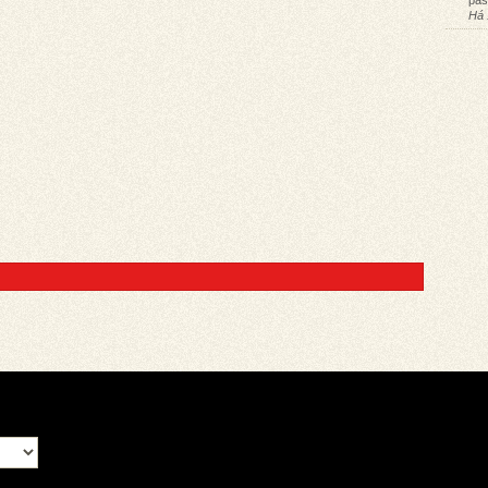
pas
Há 