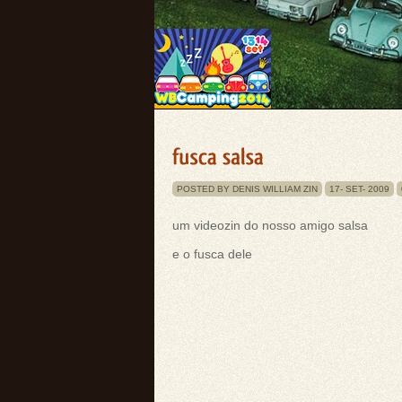
POSTED BY DENIS WILLIAM ZIN
17-
SET-
2009
um videozin do nosso amigo salsa
e o fusca dele