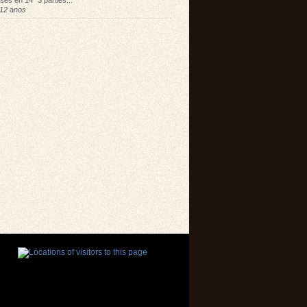
sés en 14" 3 parties...
12 anos