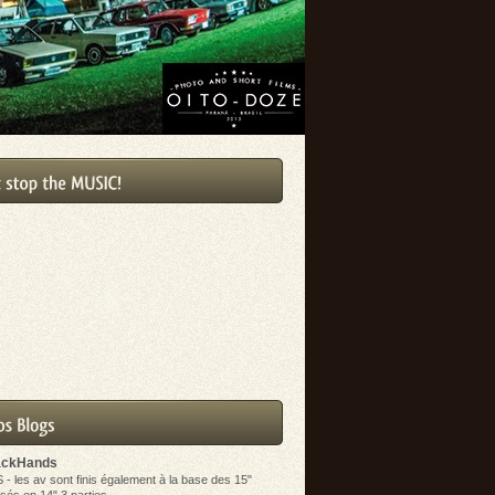
ackHands
S
-
les av sont finis également à la base des 15"