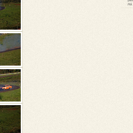
pas
Há 