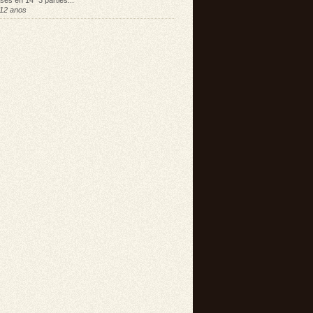
sés en 14" 3 parties...
12 anos